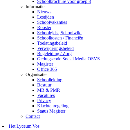
Schoolbrochure voor groep 8
Informatie
Nieuws
Lestijden
Schoolvakanties
Rooster
Schoolgids | Schoolwiki
Schoolkosten / Financiën
Toelatingsbeleid
Verwijderingsbeleid
Begeleiding / Zorg
Gedragscode Social Media OSVS
Magister
Office 365
Organisatie
Schoolleiding
Bestuur
MR & PMR
Vacatures
Privacy
Klachtenregeling
Status Magister
Contact
Het Lyceum Vos