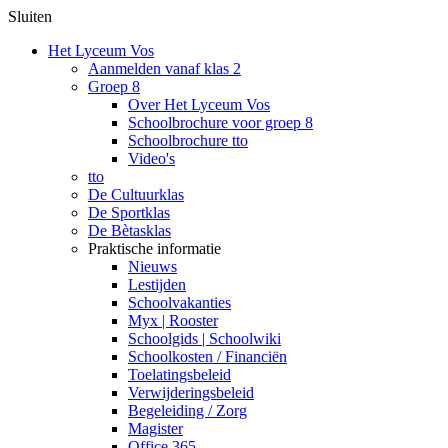
Sluiten
Het Lyceum Vos
Aanmelden vanaf klas 2
Groep 8
Over Het Lyceum Vos
Schoolbrochure voor groep 8
Schoolbrochure tto
Video's
tto
De Cultuurklas
De Sportklas
De Bètasklas
Praktische informatie
Nieuws
Lestijden
Schoolvakanties
Myx | Rooster
Schoolgids | Schoolwiki
Schoolkosten / Financiën
Toelatingsbeleid
Verwijderingsbeleid
Begeleiding / Zorg
Magister
Office 365