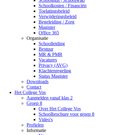
Schoolgids | Schoolwiki
Schoolkosten / Financiën
Toelatingsbeleid
Verwijderingsbeleid
Begeleiding / Zorg
Magister
Office 365
Organisatie
Schoolleiding
Bestuur
MR & PMR
Vacatures
Privacy (AVG)
Klachtenregeling
Status Magister
Downloads
Contact
Het College Vos
Aanmelden vanaf klas 2
Groep 8
Over Het College Vos
Schoolbrochure voor groep 8
Video's
Profielen
Informatie