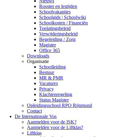
Nieuws
Rooster en lestijden
Schoolvakanties
Schoolgids | Schoolwiki
Schoolkosten / Financiën
Toelatingsbeleid
Verwijderingsbeleid
Begeleiding / Zorg
Magister
Office 365
Downloads
Organisatie
Schoolleiding
Bestuur
MR & PMR
Vacatures
Privacy
Klachtenregeling
Status Magister
Opleidingsschool RPO Rijnmond
Contact
De Internationale Vos
Aanmelden voor de ISK?
Aanmelden voor de Liftklas?
Liftklas