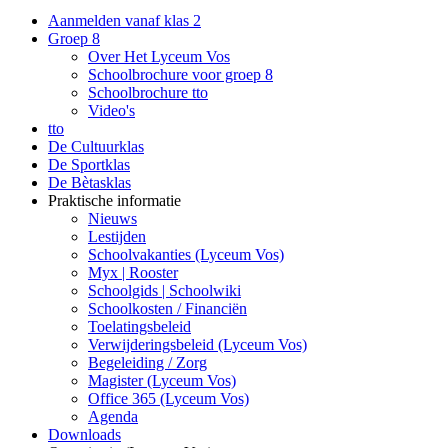
Aanmelden vanaf klas 2
Groep 8
Over Het Lyceum Vos
Schoolbrochure voor groep 8
Schoolbrochure tto
Video's
tto
De Cultuurklas
De Sportklas
De Bètasklas
Praktische informatie
Nieuws
Lestijden
Schoolvakanties (Lyceum Vos)
Myx | Rooster
Schoolgids | Schoolwiki
Schoolkosten / Financiën
Toelatingsbeleid
Verwijderingsbeleid (Lyceum Vos)
Begeleiding / Zorg
Magister (Lyceum Vos)
Office 365 (Lyceum Vos)
Agenda
Downloads