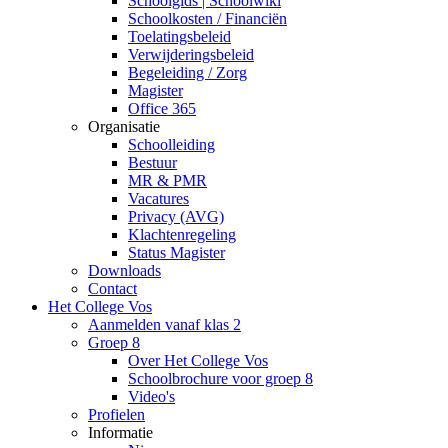
Schoolgids | Schoolwiki
Schoolkosten / Financiën
Toelatingsbeleid
Verwijderingsbeleid
Begeleiding / Zorg
Magister
Office 365
Organisatie
Schoolleiding
Bestuur
MR & PMR
Vacatures
Privacy (AVG)
Klachtenregeling
Status Magister
Downloads
Contact
Het College Vos
Aanmelden vanaf klas 2
Groep 8
Over Het College Vos
Schoolbrochure voor groep 8
Video's
Profielen
Informatie