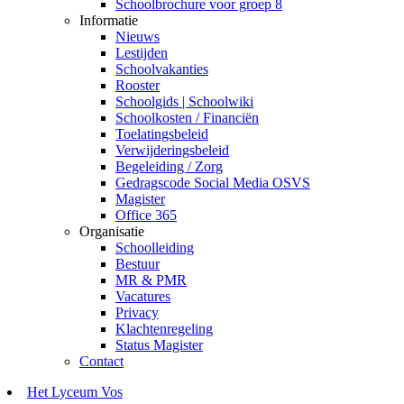
Schoolbrochure voor groep 8
Informatie
Nieuws
Lestijden
Schoolvakanties
Rooster
Schoolgids | Schoolwiki
Schoolkosten / Financiën
Toelatingsbeleid
Verwijderingsbeleid
Begeleiding / Zorg
Gedragscode Social Media OSVS
Magister
Office 365
Organisatie
Schoolleiding
Bestuur
MR & PMR
Vacatures
Privacy
Klachtenregeling
Status Magister
Contact
Het Lyceum Vos