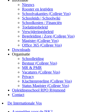
Informatie
Nieuws
Rooster en lestijden
Schoolvakanties (College Vos)
Schoolgids | Schoolwiki
Schoolkosten / Financiën
Toelatingsbeleid
Verwijderingsbeleid
Begeleiding / Zorg (College Vos)
Magister (College Vos)
Office 365 (College Vos)
Downloads
Organisatie
Schoolleiding
Bestuur (College Vos)
MR & PMR
Vacatures (College Vos)
Privacy
Klachtenregeling (College Vos)
Status Magister (College Vos)
Opleidingsschool RPO Rijnmond
Contact
De Internationale Vos
Aanmelden voor de ISK?