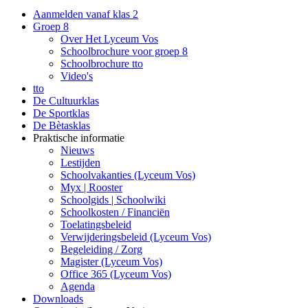
Aanmelden vanaf klas 2
Groep 8
Over Het Lyceum Vos
Schoolbrochure voor groep 8
Schoolbrochure tto
Video's
tto
De Cultuurklas
De Sportklas
De Bètasklas
Praktische informatie
Nieuws
Lestijden
Schoolvakanties (Lyceum Vos)
Myx | Rooster
Schoolgids | Schoolwiki
Schoolkosten / Financiën
Toelatingsbeleid
Verwijderingsbeleid (Lyceum Vos)
Begeleiding / Zorg
Magister (Lyceum Vos)
Office 365 (Lyceum Vos)
Agenda
Downloads