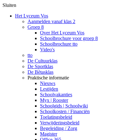
Sluiten
Het Lyceum Vos
Aanmelden vanaf klas 2
Groep 8
Over Het Lyceum Vos
Schoolbrochure voor groep 8
Schoolbrochure tto
Video's
tto
De Cultuurklas
De Sportklas
De Bètasklas
Praktische informatie
Nieuws
Lestijden
Schoolvakanties
Myx | Rooster
Schoolgids | Schoolwiki
Schoolkosten / Financiën
Toelatingsbeleid
Verwijderingsbeleid
Begeleiding / Zorg
Magister
Office 365