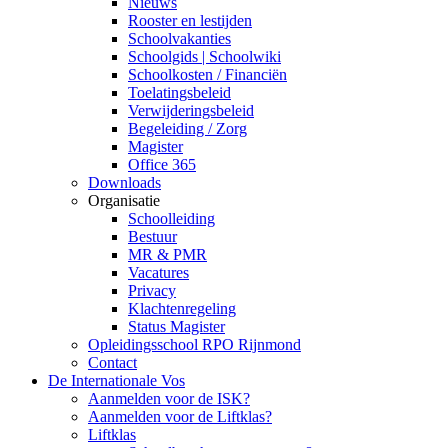
Nieuws
Rooster en lestijden
Schoolvakanties
Schoolgids | Schoolwiki
Schoolkosten / Financiën
Toelatingsbeleid
Verwijderingsbeleid
Begeleiding / Zorg
Magister
Office 365
Downloads
Organisatie
Schoolleiding
Bestuur
MR & PMR
Vacatures
Privacy
Klachtenregeling
Status Magister
Opleidingsschool RPO Rijnmond
Contact
De Internationale Vos
Aanmelden voor de ISK?
Aanmelden voor de Liftklas?
Liftklas