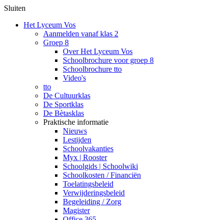
Sluiten
Het Lyceum Vos
Aanmelden vanaf klas 2
Groep 8
Over Het Lyceum Vos
Schoolbrochure voor groep 8
Schoolbrochure tto
Video's
tto
De Cultuurklas
De Sportklas
De Bètasklas
Praktische informatie
Nieuws
Lestijden
Schoolvakanties
Myx | Rooster
Schoolgids | Schoolwiki
Schoolkosten / Financiën
Toelatingsbeleid
Verwijderingsbeleid
Begeleiding / Zorg
Magister
Office 365