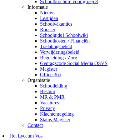
Schoolbrochure voor groep 8
Informatie
Nieuws
Lestijden
Schoolvakanties
Rooster
Schoolgids | Schoolwiki
Schoolkosten / Financiën
Toelatingsbeleid
Verwijderingsbeleid
Begeleiding / Zorg
Gedragscode Social Media OSVS
Magister
Office 365
Organisatie
Schoolleiding
Bestuur
MR & PMR
Vacatures
Privacy
Klachtenregeling
Status Magister
Contact
Het Lyceum Vos