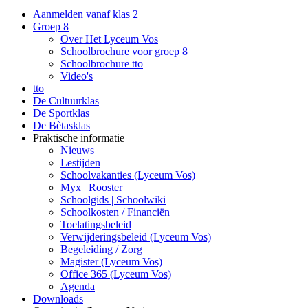
Aanmelden vanaf klas 2
Groep 8
Over Het Lyceum Vos
Schoolbrochure voor groep 8
Schoolbrochure tto
Video's
tto
De Cultuurklas
De Sportklas
De Bètasklas
Praktische informatie
Nieuws
Lestijden
Schoolvakanties (Lyceum Vos)
Myx | Rooster
Schoolgids | Schoolwiki
Schoolkosten / Financiën
Toelatingsbeleid
Verwijderingsbeleid (Lyceum Vos)
Begeleiding / Zorg
Magister (Lyceum Vos)
Office 365 (Lyceum Vos)
Agenda
Downloads