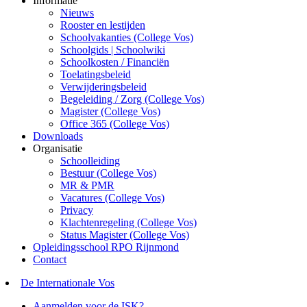
Informatie
Nieuws
Rooster en lestijden
Schoolvakanties (College Vos)
Schoolgids | Schoolwiki
Schoolkosten / Financiën
Toelatingsbeleid
Verwijderingsbeleid
Begeleiding / Zorg (College Vos)
Magister (College Vos)
Office 365 (College Vos)
Downloads
Organisatie
Schoolleiding
Bestuur (College Vos)
MR & PMR
Vacatures (College Vos)
Privacy
Klachtenregeling (College Vos)
Status Magister (College Vos)
Opleidingsschool RPO Rijnmond
Contact
De Internationale Vos
Aanmelden voor de ISK?