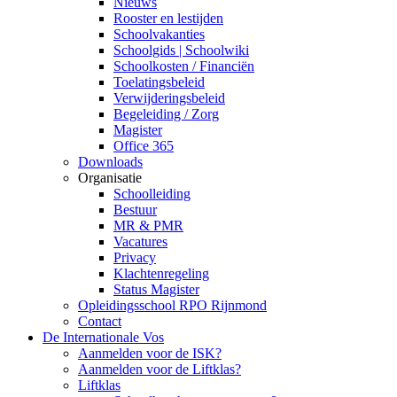
Nieuws
Rooster en lestijden
Schoolvakanties
Schoolgids | Schoolwiki
Schoolkosten / Financiën
Toelatingsbeleid
Verwijderingsbeleid
Begeleiding / Zorg
Magister
Office 365
Downloads
Organisatie
Schoolleiding
Bestuur
MR & PMR
Vacatures
Privacy
Klachtenregeling
Status Magister
Opleidingsschool RPO Rijnmond
Contact
De Internationale Vos
Aanmelden voor de ISK?
Aanmelden voor de Liftklas?
Liftklas