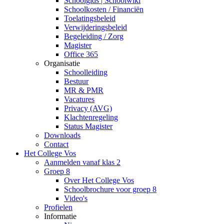
Schoolgids | Schoolwiki
Schoolkosten / Financiën
Toelatingsbeleid
Verwijderingsbeleid
Begeleiding / Zorg
Magister
Office 365
Organisatie
Schoolleiding
Bestuur
MR & PMR
Vacatures
Privacy (AVG)
Klachtenregeling
Status Magister
Downloads
Contact
Het College Vos
Aanmelden vanaf klas 2
Groep 8
Over Het College Vos
Schoolbrochure voor groep 8
Video's
Profielen
Informatie