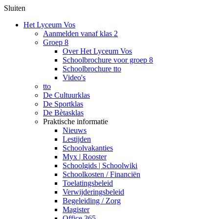
Sluiten
Het Lyceum Vos
Aanmelden vanaf klas 2
Groep 8
Over Het Lyceum Vos
Schoolbrochure voor groep 8
Schoolbrochure tto
Video's
tto
De Cultuurklas
De Sportklas
De Bètasklas
Praktische informatie
Nieuws
Lestijden
Schoolvakanties
Myx | Rooster
Schoolgids | Schoolwiki
Schoolkosten / Financiën
Toelatingsbeleid
Verwijderingsbeleid
Begeleiding / Zorg
Magister
Office 365