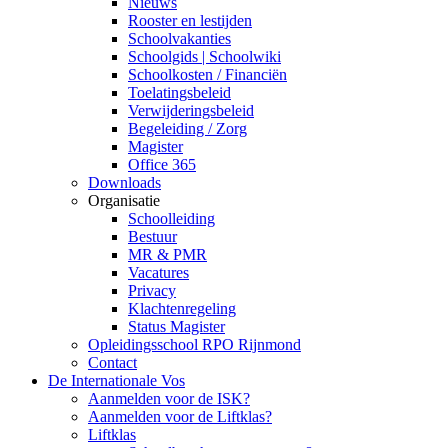
Nieuws
Rooster en lestijden
Schoolvakanties
Schoolgids | Schoolwiki
Schoolkosten / Financiën
Toelatingsbeleid
Verwijderingsbeleid
Begeleiding / Zorg
Magister
Office 365
Downloads
Organisatie
Schoolleiding
Bestuur
MR & PMR
Vacatures
Privacy
Klachtenregeling
Status Magister
Opleidingsschool RPO Rijnmond
Contact
De Internationale Vos
Aanmelden voor de ISK?
Aanmelden voor de Liftklas?
Liftklas