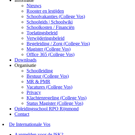
Informatie
Nieuws
Rooster en lestijden
Schoolvakanties (College Vos)
Schoolgids | Schoolwiki
Schoolkosten / Financiën
Toelatingsbeleid
Verwijderingsbeleid
Begeleiding / Zorg (College Vos)
Magister (College Vos)
Office 365 (College Vos)
Downloads
Organisatie
Schoolleiding
Bestuur (College Vos)
MR & PMR
Vacatures (College Vos)
Privacy
Klachtenregeling (College Vos)
Status Magister (College Vos)
Opleidingsschool RPO Rijnmond
Contact
De Internationale Vos
Aanmelden voor de ISK?