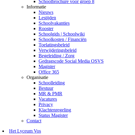
Schoolbrochure voor groep 8
Informatie
Nieuws
Lestijden
Schoolvakanties
Rooster
Schoolgids | Schoolwiki
Schoolkosten / Financiën
Toelatingsbeleid
Verwijderingsbeleid
Begeleiding / Zorg
Gedragscode Social Media OSVS
Magister
Office 365
Organisatie
Schoolleiding
Bestuur
MR & PMR
Vacatures
Privacy
Klachtenregeling
Status Magister
Contact
Het Lyceum Vos