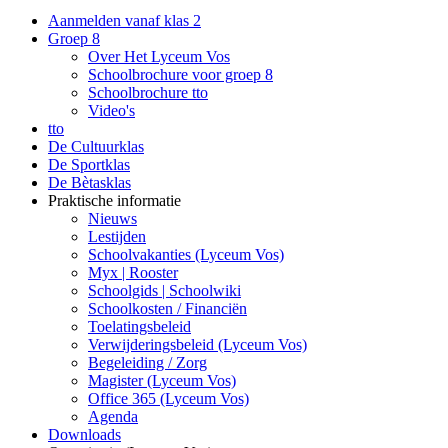
Aanmelden vanaf klas 2
Groep 8
Over Het Lyceum Vos
Schoolbrochure voor groep 8
Schoolbrochure tto
Video's
tto
De Cultuurklas
De Sportklas
De Bètasklas
Praktische informatie
Nieuws
Lestijden
Schoolvakanties (Lyceum Vos)
Myx | Rooster
Schoolgids | Schoolwiki
Schoolkosten / Financiën
Toelatingsbeleid
Verwijderingsbeleid (Lyceum Vos)
Begeleiding / Zorg
Magister (Lyceum Vos)
Office 365 (Lyceum Vos)
Agenda
Downloads