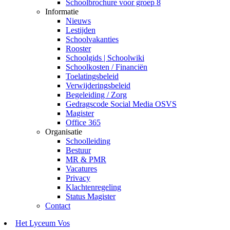
Schoolbrochure voor groep 8
Informatie
Nieuws
Lestijden
Schoolvakanties
Rooster
Schoolgids | Schoolwiki
Schoolkosten / Financiën
Toelatingsbeleid
Verwijderingsbeleid
Begeleiding / Zorg
Gedragscode Social Media OSVS
Magister
Office 365
Organisatie
Schoolleiding
Bestuur
MR & PMR
Vacatures
Privacy
Klachtenregeling
Status Magister
Contact
Het Lyceum Vos