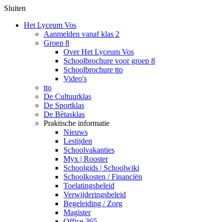
Sluiten
Het Lyceum Vos
Aanmelden vanaf klas 2
Groep 8
Over Het Lyceum Vos
Schoolbrochure voor groep 8
Schoolbrochure tto
Video's
tto
De Cultuurklas
De Sportklas
De Bètasklas
Praktische informatie
Nieuws
Lestijden
Schoolvakanties
Myx | Rooster
Schoolgids | Schoolwiki
Schoolkosten / Financiën
Toelatingsbeleid
Verwijderingsbeleid
Begeleiding / Zorg
Magister
Office 365