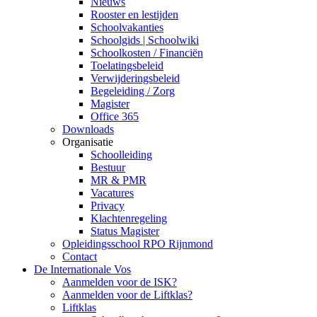
Nieuws
Rooster en lestijden
Schoolvakanties
Schoolgids | Schoolwiki
Schoolkosten / Financiën
Toelatingsbeleid
Verwijderingsbeleid
Begeleiding / Zorg
Magister
Office 365
Downloads
Organisatie
Schoolleiding
Bestuur
MR & PMR
Vacatures
Privacy
Klachtenregeling
Status Magister
Opleidingsschool RPO Rijnmond
Contact
De Internationale Vos
Aanmelden voor de ISK?
Aanmelden voor de Liftklas?
Liftklas