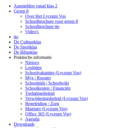
Aanmelden vanaf klas 2
Groep 8
Over Het Lyceum Vos
Schoolbrochure voor groep 8
Schoolbrochure tto
Video's
tto
De Cultuurklas
De Sportklas
De Bètasklas
Praktische informatie
Nieuws
Lestijden
Schoolvakanties (Lyceum Vos)
Myx | Rooster
Schoolgids | Schoolwiki
Schoolkosten / Financiën
Toelatingsbeleid
Verwijderingsbeleid (Lyceum Vos)
Begeleiding / Zorg
Magister (Lyceum Vos)
Office 365 (Lyceum Vos)
Agenda
Downloads