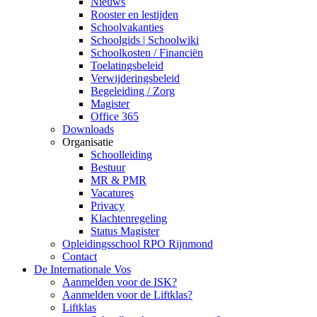
Nieuws
Rooster en lestijden
Schoolvakanties
Schoolgids | Schoolwiki
Schoolkosten / Financiën
Toelatingsbeleid
Verwijderingsbeleid
Begeleiding / Zorg
Magister
Office 365
Downloads
Organisatie
Schoolleiding
Bestuur
MR & PMR
Vacatures
Privacy
Klachtenregeling
Status Magister
Opleidingsschool RPO Rijnmond
Contact
De Internationale Vos
Aanmelden voor de ISK?
Aanmelden voor de Liftklas?
Liftklas