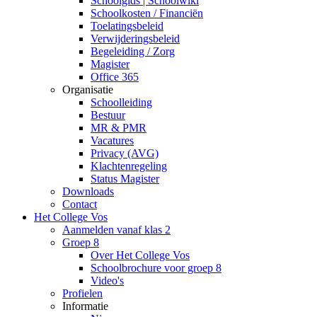
Schoolgids | Schoolwiki
Schoolkosten / Financiën
Toelatingsbeleid
Verwijderingsbeleid
Begeleiding / Zorg
Magister
Office 365
Organisatie
Schoolleiding
Bestuur
MR & PMR
Vacatures
Privacy (AVG)
Klachtenregeling
Status Magister
Downloads
Contact
Het College Vos
Aanmelden vanaf klas 2
Groep 8
Over Het College Vos
Schoolbrochure voor groep 8
Video's
Profielen
Informatie