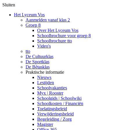
Sluiten
Het Lyceum Vos
Aanmelden vanaf klas 2
Groep 8
Over Het Lyceum Vos
Schoolbrochure voor groep 8
Schoolbrochure tto
Video's
tto
De Cultuurklas
De Sportklas
De Bètasklas
Praktische informatie
Nieuws
Lestijden
Schoolvakanties
Myx | Rooster
Schoolgids | Schoolwiki
Schoolkosten / Financiën
Toelatingsbeleid
Verwijderingsbeleid
Begeleiding / Zorg
Magister
Office 365