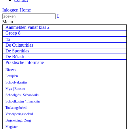
Contact
Inloggen
Home

Menu
Aanmelden vanaf klas 2
Groep 8
tto
De Cultuurklas
De Sportklas
De Bètasklas
Praktische informatie
Nieuws
Lestijden
Schoolvakanties
Myx | Rooster
Schoolgids | Schoolwiki
Schoolkosten / Financiën
Toelatingsbeleid
Verwijderingsbeleid
Begeleiding / Zorg
Magister