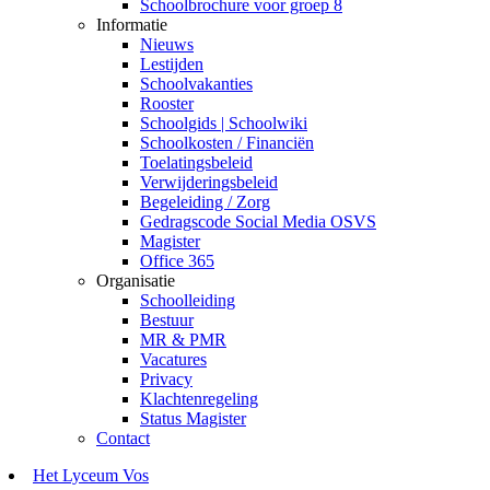
Schoolbrochure voor groep 8
Informatie
Nieuws
Lestijden
Schoolvakanties
Rooster
Schoolgids | Schoolwiki
Schoolkosten / Financiën
Toelatingsbeleid
Verwijderingsbeleid
Begeleiding / Zorg
Gedragscode Social Media OSVS
Magister
Office 365
Organisatie
Schoolleiding
Bestuur
MR & PMR
Vacatures
Privacy
Klachtenregeling
Status Magister
Contact
Het Lyceum Vos