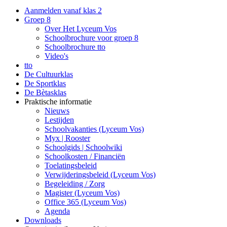
Aanmelden vanaf klas 2
Groep 8
Over Het Lyceum Vos
Schoolbrochure voor groep 8
Schoolbrochure tto
Video's
tto
De Cultuurklas
De Sportklas
De Bètasklas
Praktische informatie
Nieuws
Lestijden
Schoolvakanties (Lyceum Vos)
Myx | Rooster
Schoolgids | Schoolwiki
Schoolkosten / Financiën
Toelatingsbeleid
Verwijderingsbeleid (Lyceum Vos)
Begeleiding / Zorg
Magister (Lyceum Vos)
Office 365 (Lyceum Vos)
Agenda
Downloads