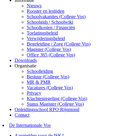
Informatie
Nieuws
Rooster en lestijden
Schoolvakanties (College Vos)
Schoolgids | Schoolwiki
Schoolkosten / Financiën
Toelatingsbeleid
Verwijderingsbeleid
Begeleiding / Zorg (College Vos)
Magister (College Vos)
Office 365 (College Vos)
Downloads
Organisatie
Schoolleiding
Bestuur (College Vos)
MR & PMR
Vacatures (College Vos)
Privacy
Klachtenregeling (College Vos)
Status Magister (College Vos)
Opleidingsschool RPO Rijnmond
Contact
De Internationale Vos
Aanmelden voor de ISK?