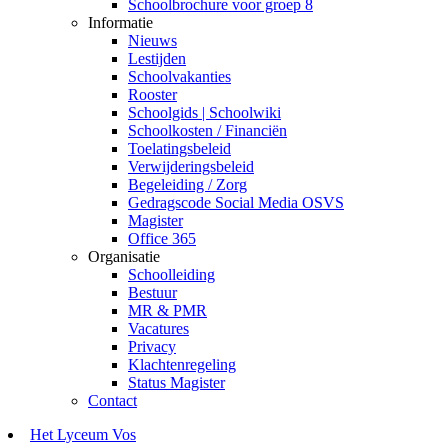
Schoolbrochure voor groep 8
Informatie
Nieuws
Lestijden
Schoolvakanties
Rooster
Schoolgids | Schoolwiki
Schoolkosten / Financiën
Toelatingsbeleid
Verwijderingsbeleid
Begeleiding / Zorg
Gedragscode Social Media OSVS
Magister
Office 365
Organisatie
Schoolleiding
Bestuur
MR & PMR
Vacatures
Privacy
Klachtenregeling
Status Magister
Contact
Het Lyceum Vos