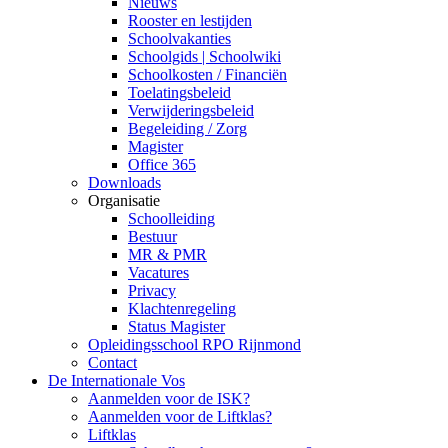
Nieuws
Rooster en lestijden
Schoolvakanties
Schoolgids | Schoolwiki
Schoolkosten / Financiën
Toelatingsbeleid
Verwijderingsbeleid
Begeleiding / Zorg
Magister
Office 365
Downloads
Organisatie
Schoolleiding
Bestuur
MR & PMR
Vacatures
Privacy
Klachtenregeling
Status Magister
Opleidingsschool RPO Rijnmond
Contact
De Internationale Vos
Aanmelden voor de ISK?
Aanmelden voor de Liftklas?
Liftklas