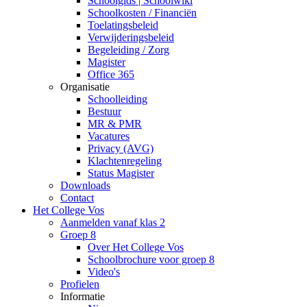
Schoolgids | Schoolwiki
Schoolkosten / Financiën
Toelatingsbeleid
Verwijderingsbeleid
Begeleiding / Zorg
Magister
Office 365
Organisatie
Schoolleiding
Bestuur
MR & PMR
Vacatures
Privacy (AVG)
Klachtenregeling
Status Magister
Downloads
Contact
Het College Vos
Aanmelden vanaf klas 2
Groep 8
Over Het College Vos
Schoolbrochure voor groep 8
Video's
Profielen
Informatie