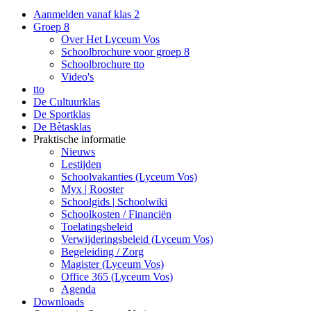
Aanmelden vanaf klas 2
Groep 8
Over Het Lyceum Vos
Schoolbrochure voor groep 8
Schoolbrochure tto
Video's
tto
De Cultuurklas
De Sportklas
De Bètasklas
Praktische informatie
Nieuws
Lestijden
Schoolvakanties (Lyceum Vos)
Myx | Rooster
Schoolgids | Schoolwiki
Schoolkosten / Financiën
Toelatingsbeleid
Verwijderingsbeleid (Lyceum Vos)
Begeleiding / Zorg
Magister (Lyceum Vos)
Office 365 (Lyceum Vos)
Agenda
Downloads