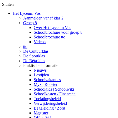
Sluiten
Het Lyceum Vos
Aanmelden vanaf klas 2
Groep 8
Over Het Lyceum Vos
Schoolbrochure voor groep 8
Schoolbrochure tto
Video's
tto
De Cultuurklas
De Sportklas
De Bètasklas
Praktische informatie
Nieuws
Lestijden
Schoolvakanties
Myx | Rooster
Schoolgids | Schoolwiki
Schoolkosten / Financiën
Toelatingsbeleid
Verwijderingsbeleid
Begeleiding / Zorg
Magister
Office 365