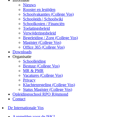
Informatie
Nieuws
Rooster en lestijden
Schoolvakanties (College Vos)
Schoolgids | Schoolwiki
Schoolkosten / Financiën
Toelatingsbeleid
Verwijderingsbeleid
Begeleiding / Zorg (College Vos)
Magister (College Vos)
Office 365 (College Vos)
Downloads
Organisatie
Schoolleiding
Bestuur (College Vos)
MR & PMR
Vacatures (College Vos)
Privacy
Klachtenregeling (College Vos)
Status Magister (College Vos)
Opleidingsschool RPO Rijnmond
Contact
De Internationale Vos
Aanmelden voor de ISK?