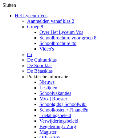
Sluiten
Het Lyceum Vos
Aanmelden vanaf klas 2
Groep 8
Over Het Lyceum Vos
Schoolbrochure voor groep 8
Schoolbrochure tto
Video's
tto
De Cultuurklas
De Sportklas
De Bètasklas
Praktische informatie
Nieuws
Lestijden
Schoolvakanties
Myx | Rooster
Schoolgids | Schoolwiki
Schoolkosten / Financiën
Toelatingsbeleid
Verwijderingsbeleid
Begeleiding / Zorg
Magister
Office 365