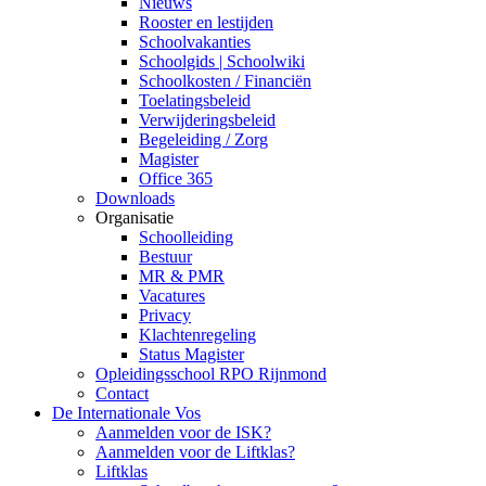
Nieuws
Rooster en lestijden
Schoolvakanties
Schoolgids | Schoolwiki
Schoolkosten / Financiën
Toelatingsbeleid
Verwijderingsbeleid
Begeleiding / Zorg
Magister
Office 365
Downloads
Organisatie
Schoolleiding
Bestuur
MR & PMR
Vacatures
Privacy
Klachtenregeling
Status Magister
Opleidingsschool RPO Rijnmond
Contact
De Internationale Vos
Aanmelden voor de ISK?
Aanmelden voor de Liftklas?
Liftklas