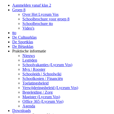
Aanmelden vanaf klas 2
Groep 8
Over Het Lyceum Vos
Schoolbrochure voor groep 8
Schoolbrochure tto
Video's
tto
De Cultuurklas
De Sportklas
De Bètasklas
Praktische informatie
Nieuws
Lestijden
Schoolvakanties (Lyceum Vos)
Myx | Rooster
Schoolgids | Schoolwiki
Schoolkosten / Financiën
Toelatingsbeleid
Verwijderingsbeleid (Lyceum Vos)
Begeleiding / Zorg
Magister (Lyceum Vos)
Office 365 (Lyceum Vos)
Agenda
Downloads