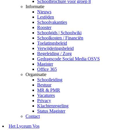
Schoolbrochure voor groep 8
Informatie
Nieuws
Lestijden
Schoolvakanties
Rooster
Schoolgids | Schoolwiki
Schoolkosten / Financiën
Toelatingsbeleid
Verwijderingsbeleid
Begeleiding / Zorg
Gedragscode Social Media OSVS
Magister
Office 365
Organisatie
Schoolleiding
Bestuur
MR & PMR
Vacatures
Privacy
Klachtenregeling
Status Magister
Contact
Het Lyceum Vos