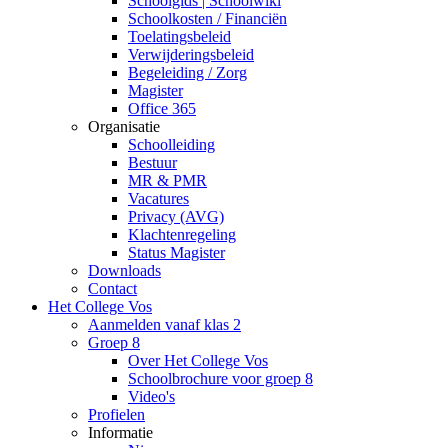
Schoolgids | Schoolwiki
Schoolkosten / Financiën
Toelatingsbeleid
Verwijderingsbeleid
Begeleiding / Zorg
Magister
Office 365
Organisatie
Schoolleiding
Bestuur
MR & PMR
Vacatures
Privacy (AVG)
Klachtenregeling
Status Magister
Downloads
Contact
Het College Vos
Aanmelden vanaf klas 2
Groep 8
Over Het College Vos
Schoolbrochure voor groep 8
Video's
Profielen
Informatie